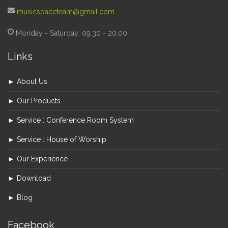
musicspaceteam@gmail.com
Monday - Saturday: 09.30 - 20.00
Links
► About Us
► Our Products
► Service : Conference Room System
► Service : House of Worship
► Our Experience
► Download
► Blog
Facebook