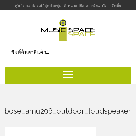
ศูนย์รวมอุปกรณ์ "ชุดประชุม" จำหน่ายปลีก-ส่ง พร้อมบริการติดตั้ง
bose_amu206_outdoor_loudspeaker_
,