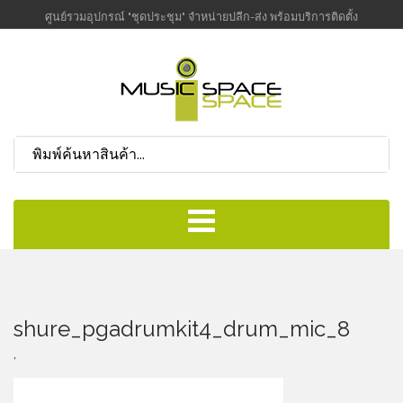
ศูนย์รวมอุปกรณ์ "ชุดประชุม" จำหน่ายปลีก-ส่ง พร้อมบริการติดตั้ง
shure_pgadrumkit4_drum_mic_8
,