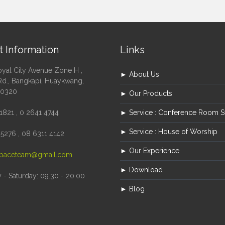
t Information
Links
oyal City Avenue Zone H ,
► About Us
Rd., Bangkapi, Huaykwang,
10320
► Our Products
1821 , 0 2641 4744
► Service : Conference Room 
► Service : House of Worship
5276 , 08 6311 4142
► Our Experience
paceteam@gmail.com
► Download
- Saturday: 09.30 - 20.00
► Blog