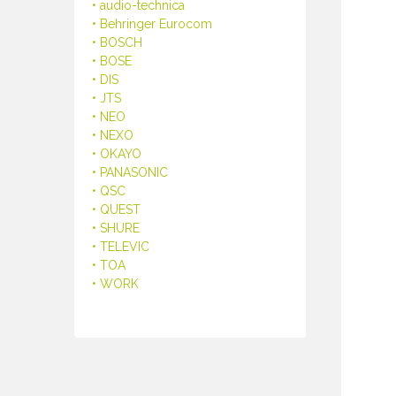
• audio-technica
• Behringer Eurocom
• BOSCH
• BOSE
• DIS
• JTS
• NEO
• NEXO
• OKAYO
• PANASONIC
• QSC
• QUEST
• SHURE
• TELEVIC
• TOA
• WORK