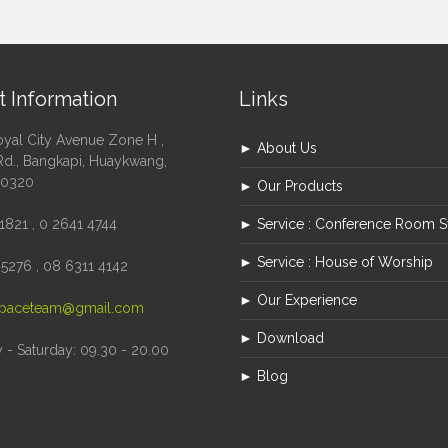
t Information
Links
oyal City Avenue Zone H ,
► About Us
Rd., Bangkapi, Huaykwang,
10320
► Our Products
1821 , 0 2641 4744
► Service : Conference Room 
► Service : House of Worship
5276 , 08 6311 4142
► Our Experience
paceteam@gmail.com
► Download
- Saturday: 09.30 - 20.00
► Blog