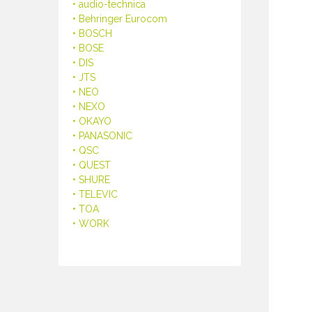
• audio-technica
• Behringer Eurocom
• BOSCH
• BOSE
• DIS
• JTS
• NEO
• NEXO
• OKAYO
• PANASONIC
• QSC
• QUEST
• SHURE
• TELEVIC
• TOA
• WORK