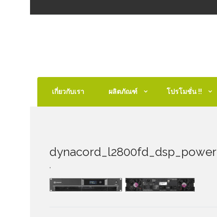
เกี่ยวกับเรา
ผลิตภัณฑ์
โปรโมชั่น !!
dynacord_l2800fd_dsp_powe
,