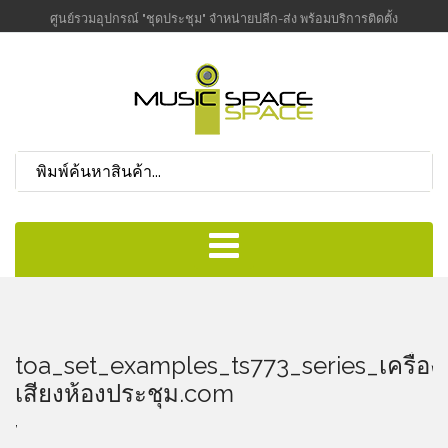
ศูนย์รวมอุปกรณ์ "ชุดประชุม" จำหน่ายปลีก-ส่ง พร้อมบริการติดตั้ง
toa_set_examples_ts773_series_เครื่อง
เสียงห้องประชุม.com
,