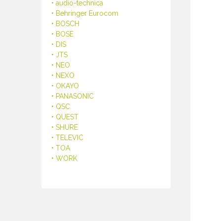
• audio-technica
• Behringer Eurocom
• BOSCH
• BOSE
• DIS
• JTS
• NEO
• NEXO
• OKAYO
• PANASONIC
• QSC
• QUEST
• SHURE
• TELEVIC
• TOA
• WORK