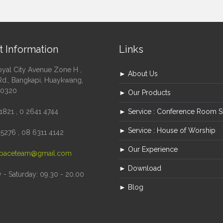
t Information
Links
oyal City Avenue Zone H ,
► About Us
Rd., Bangkapi, Huaykwang,
10320
► Our Products
1821 , 0 2641 4744
► Service : Conference Room 
► Service : House of Worship
5276 , 08 6311 4142
► Our Experience
paceteam@gmail.com
► Download
- Saturday: 09.30 - 20.00
► Blog