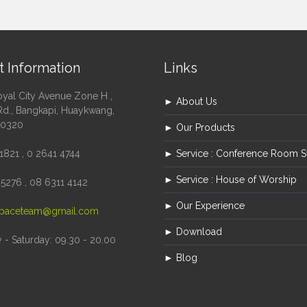
t Information
Links
oyal City Avenue Zone H ,
► About Us
Rd., Bangkapi, Huaykwang,
10320
► Our Products
1821 , 0 2641 4744
► Service : Conference Room 
► Service : House of Worship
5276 , 08 6311 4142
► Our Experience
paceteam@gmail.com
► Download
- Saturday: 09.30 - 20.00
► Blog