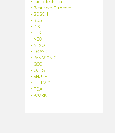
• audio-technica
• Behringer Eurocom
• BOSCH
• BOSE
• DIS
• JTS
• NEO
• NEXO
• OKAYO
• PANASONIC
• QSC
• QUEST
• SHURE
• TELEVIC
• TOA
• WORK