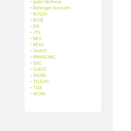
• audio-technica
• Behringer Eurocom
• BOSCH
• BOSE
• DIS
• JTS
• NEO
• NEXO
• OKAYO
• PANASONIC
• QSC
• QUEST
• SHURE
• TELEVIC
• TOA
• WORK