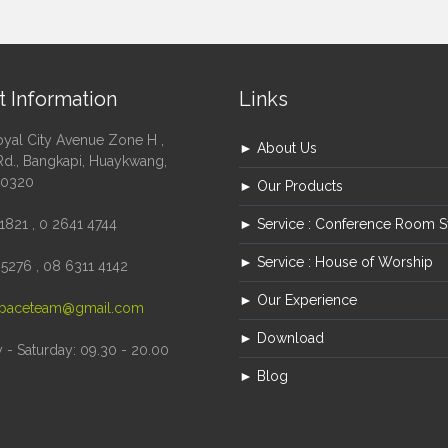
t Information
Links
oyal City Avenue Zone H ,
► About Us
Rd., Bangkapi, Huaykwang,
10320
► Our Products
1821 , 0 2641 4744
► Service : Conference Room 
► Service : House of Worship
5276 , 08 6311 4142
► Our Experience
paceteam@gmail.com
► Download
- Saturday: 09.30 - 20.00
► Blog