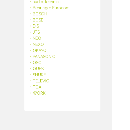
• audio-technica
• Behringer Eurocom
• BOSCH
• BOSE
• DIS
• JTS
• NEO
• NEXO
• OKAYO
• PANASONIC
• QSC
• QUEST
• SHURE
• TELEVIC
• TOA
• WORK