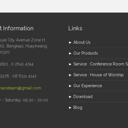
t Information
Links
oyal City Avenue Zone H ,
► About Us
Rd., Bangkapi, Huaykwang,
10320
► Our Products
1821 , 0 2641 4744
► Service : Conference Room 
► Service : House of Worship
5276 , 08 6311 4142
► Our Experience
paceteam@gmail.com
► Download
- Saturday: 09.30 - 20.00
► Blog