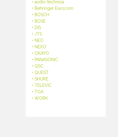
• audio-technica
• Behringer Eurocom
• BOSCH
• BOSE
• DIS
• JTS
• NEO
• NEXO
• OKAYO
• PANASONIC
• QSC
• QUEST
• SHURE
• TELEVIC
• TOA
• WORK