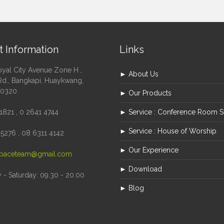
t Information
Links
oyal City Avenue Zone H ,
► About Us
Rd., Bangkapi, Huaykwang,
10320
► Our Products
1821 , 0 2641 4744
► Service : Conference Room 
► Service : House of Worship
5276 , 08 6311 4142
► Our Experience
paceteam@gmail.com
► Download
- Saturday: 09.30 - 20.00
► Blog