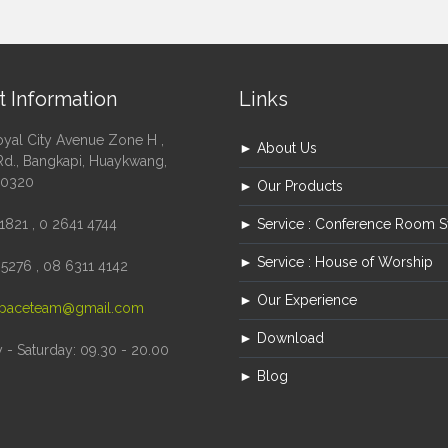
t Information
Links
oyal City Avenue Zone H ,
► About Us
Rd., Bangkapi, Huaykwang,
10320
► Our Products
1821 , 0 2641 4744
► Service : Conference Room 
► Service : House of Worship
5276 , 08 6311 4142
► Our Experience
paceteam@gmail.com
► Download
- Saturday: 09.30 - 20.00
► Blog