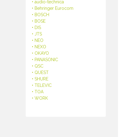
• audio-technica
• Behringer Eurocom
• BOSCH
• BOSE
• DIS
• JTS
• NEO
• NEXO
• OKAYO
• PANASONIC
• QSC
• QUEST
• SHURE
• TELEVIC
• TOA
• WORK