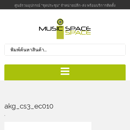
ศูนย์รวมอุปกรณ์ "ชุดประชุม" จำหน่ายปลีก-ส่ง พร้อมบริการติดตั้ง
akg_cs3_ec010
,