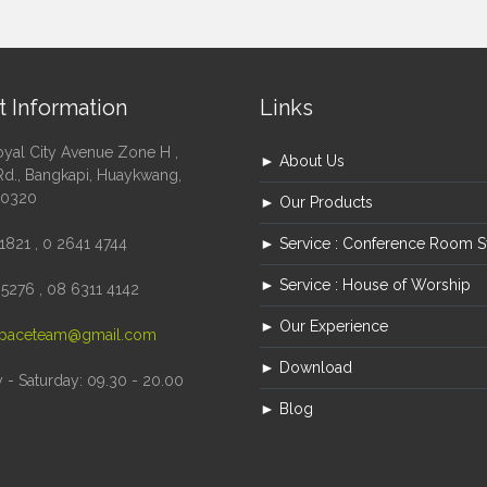
t Information
Links
oyal City Avenue Zone H ,
► About Us
Rd., Bangkapi, Huaykwang,
10320
► Our Products
1821 , 0 2641 4744
► Service : Conference Room 
► Service : House of Worship
5276 , 08 6311 4142
► Our Experience
paceteam@gmail.com
► Download
- Saturday: 09.30 - 20.00
► Blog