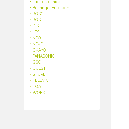
• audio-technica
• Behringer Eurocom
• BOSCH
• BOSE
• DIS
• JTS
• NEO
• NEXO
• OKAYO
• PANASONIC
• QSC
• QUEST
• SHURE
• TELEVIC
• TOA
• WORK