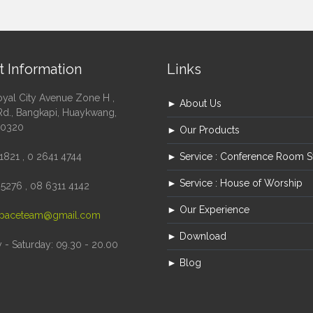
t Information
Links
oyal City Avenue Zone H ,
► About Us
Rd., Bangkapi, Huaykwang,
10320
► Our Products
1821 , 0 2641 4744
► Service : Conference Room 
► Service : House of Worship
5276 , 08 6311 4142
► Our Experience
paceteam@gmail.com
► Download
- Saturday: 09.30 - 20.00
► Blog