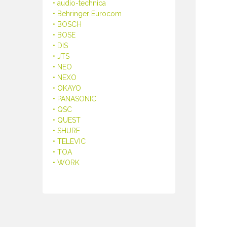
• audio-technica
• Behringer Eurocom
• BOSCH
• BOSE
• DIS
• JTS
• NEO
• NEXO
• OKAYO
• PANASONIC
• QSC
• QUEST
• SHURE
• TELEVIC
• TOA
• WORK