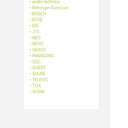
• audio-technica
• Behringer Eurocom
• BOSCH
• BOSE
• DIS
• JTS
• NEO
• NEXO
• OKAYO
• PANASONIC
• QSC
• QUEST
• SHURE
• TELEVIC
• TOA
• WORK