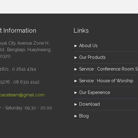
t Information
Links
oyal City Avenue Zone H ,
► About Us
Rd., Bangkapi, Huaykwang,
10320
► Our Products
1821 , 0 2641 4744
► Service : Conference Room 
► Service : House of Worship
5276 , 08 6311 4142
► Our Experience
paceteam@gmail.com
► Download
- Saturday: 09.30 - 20.00
► Blog