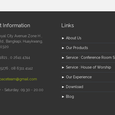
t Information
Links
oyal City Avenue Zone H ,
► About Us
Rd., Bangkapi, Huaykwang,
10320
► Our Products
1821 , 0 2641 4744
► Service : Conference Room 
► Service : House of Worship
5276 , 08 6311 4142
► Our Experience
paceteam@gmail.com
► Download
- Saturday: 09.30 - 20.00
► Blog