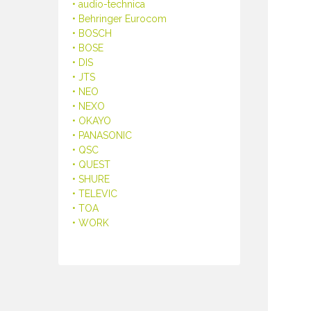
• audio-technica
• Behringer Eurocom
• BOSCH
• BOSE
• DIS
• JTS
• NEO
• NEXO
• OKAYO
• PANASONIC
• QSC
• QUEST
• SHURE
• TELEVIC
• TOA
• WORK