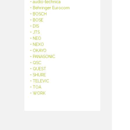
• audio-technica
• Behringer Eurocom
• BOSCH
• BOSE
• DIS
• JTS
• NEO
• NEXO
• OKAYO
• PANASONIC
• QSC
• QUEST
• SHURE
• TELEVIC
• TOA
• WORK