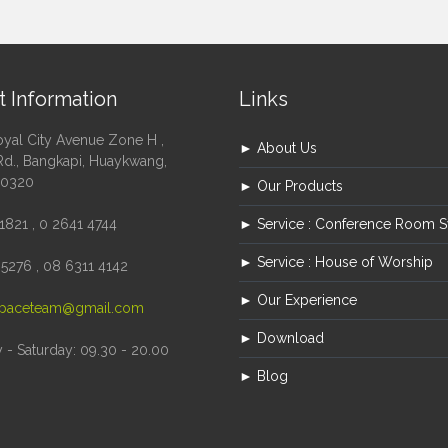
t Information
Links
oyal City Avenue Zone H ,
► About Us
Rd., Bangkapi, Huaykwang,
10320
► Our Products
1821 , 0 2641 4744
► Service : Conference Room 
► Service : House of Worship
5276 , 08 6311 4142
► Our Experience
paceteam@gmail.com
► Download
- Saturday: 09.30 - 20.00
► Blog