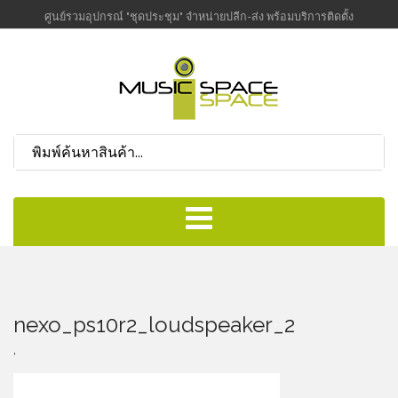
ศูนย์รวมอุปกรณ์ "ชุดประชุม" จำหน่ายปลีก-ส่ง พร้อมบริการติดตั้ง
nexo_ps10r2_loudspeaker_2
,