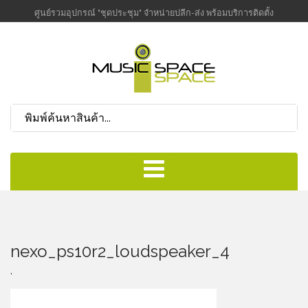
ศูนย์รวมอุปกรณ์ "ชุดประชุม" จำหน่ายปลีก-ส่ง พร้อมบริการติดตั้ง
nexo_ps10r2_loudspeaker_4
,