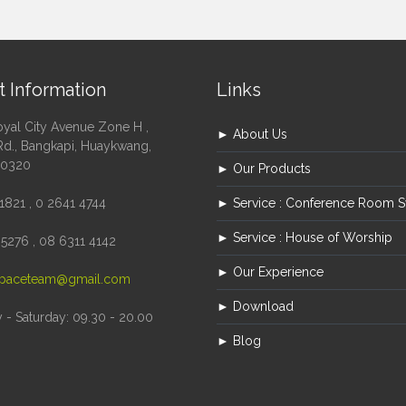
t Information
Links
oyal City Avenue Zone H ,
► About Us
Rd., Bangkapi, Huaykwang,
10320
► Our Products
1821 , 0 2641 4744
► Service : Conference Room 
► Service : House of Worship
5276 , 08 6311 4142
► Our Experience
paceteam@gmail.com
► Download
- Saturday: 09.30 - 20.00
► Blog