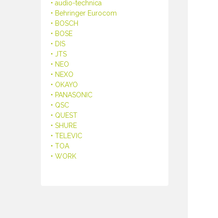
• audio-technica
• Behringer Eurocom
• BOSCH
• BOSE
• DIS
• JTS
• NEO
• NEXO
• OKAYO
• PANASONIC
• QSC
• QUEST
• SHURE
• TELEVIC
• TOA
• WORK