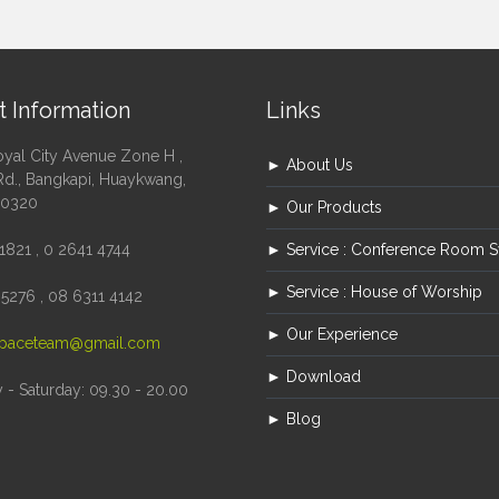
t Information
Links
oyal City Avenue Zone H ,
► About Us
Rd., Bangkapi, Huaykwang,
10320
► Our Products
1821 , 0 2641 4744
► Service : Conference Room 
► Service : House of Worship
5276 , 08 6311 4142
► Our Experience
paceteam@gmail.com
► Download
- Saturday: 09.30 - 20.00
► Blog