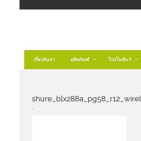
เกี่ยวกับเรา
ผลิตภัณฑ์
โปรโมชั่น !!
shure_blx288a_pg58_r12_wire
,