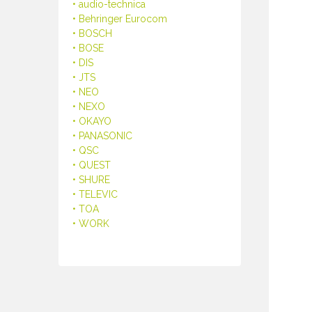
• audio-technica
• Behringer Eurocom
• BOSCH
• BOSE
• DIS
• JTS
• NEO
• NEXO
• OKAYO
• PANASONIC
• QSC
• QUEST
• SHURE
• TELEVIC
• TOA
• WORK