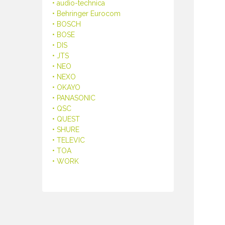
• audio-technica
• Behringer Eurocom
• BOSCH
• BOSE
• DIS
• JTS
• NEO
• NEXO
• OKAYO
• PANASONIC
• QSC
• QUEST
• SHURE
• TELEVIC
• TOA
• WORK