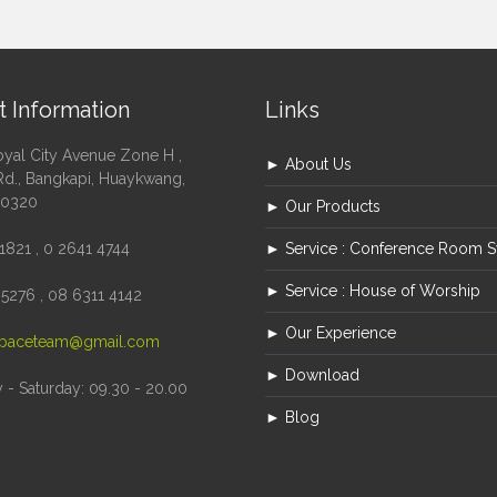
t Information
Links
oyal City Avenue Zone H ,
► About Us
Rd., Bangkapi, Huaykwang,
10320
► Our Products
1821 , 0 2641 4744
► Service : Conference Room 
► Service : House of Worship
5276 , 08 6311 4142
► Our Experience
paceteam@gmail.com
► Download
- Saturday: 09.30 - 20.00
► Blog