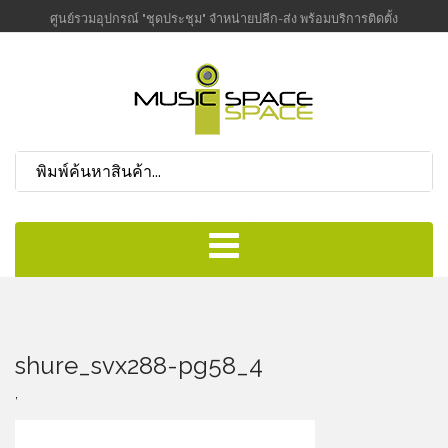
ศูนย์รวมอุปกรณ์ "ชุดประชุม" จำหน่ายปลีก-ส่ง พร้อมบริการติดตั้ง
shure_svx288-pg58_4
,