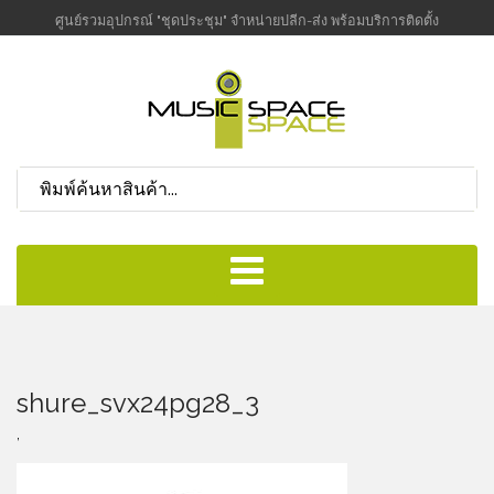
ศูนย์รวมอุปกรณ์ "ชุดประชุม" จำหน่ายปลีก-ส่ง พร้อมบริการติดตั้ง
shure_svx24pg28_3
,