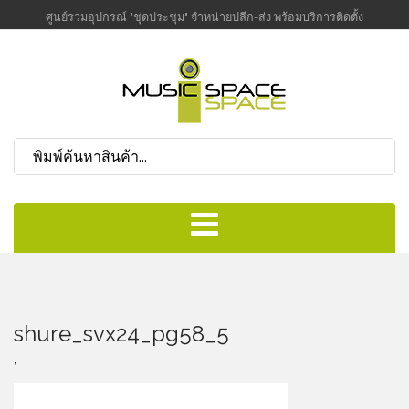
ศูนย์รวมอุปกรณ์ "ชุดประชุม" จำหน่ายปลีก-ส่ง พร้อมบริการติดตั้ง
shure_svx24_pg58_5
,