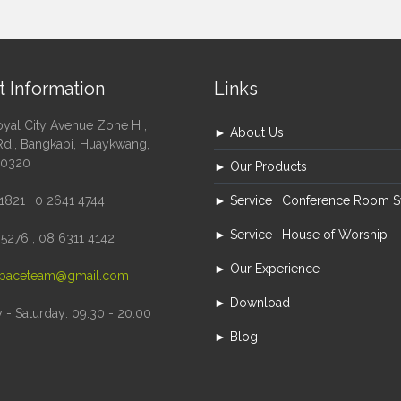
t Information
Links
oyal City Avenue Zone H ,
► About Us
Rd., Bangkapi, Huaykwang,
10320
► Our Products
1821 , 0 2641 4744
► Service : Conference Room 
► Service : House of Worship
5276 , 08 6311 4142
► Our Experience
paceteam@gmail.com
► Download
- Saturday: 09.30 - 20.00
► Blog