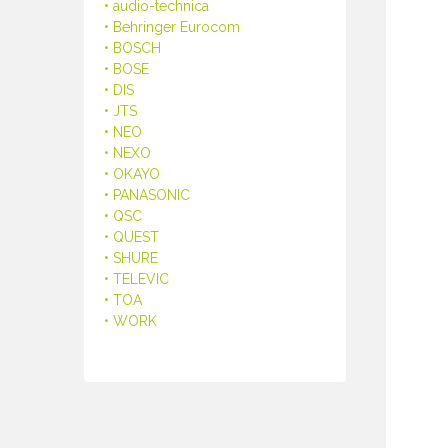
• audio-technica
• Behringer Eurocom
• BOSCH
• BOSE
• DIS
• JTS
• NEO
• NEXO
• OKAYO
• PANASONIC
• QSC
• QUEST
• SHURE
• TELEVIC
• TOA
• WORK