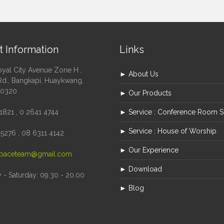
t Information
Links
oyal City Avenue Zone H ,
► About Us
Rd., Bangkapi, Huaykwang,
10320
► Our Products
1821 , 0 2641 4744
► Service : Conference Room 
► Service : House of Worship
5276 , 08 6311 4142
► Our Experience
paceteam@gmail.com
► Download
- Saturday: 09.30 - 20.00
► Blog