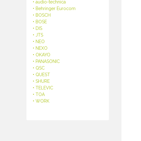
• audio-technica
• Behringer Eurocom
• BOSCH
• BOSE
• DIS
• JTS
• NEO
• NEXO
• OKAYO
• PANASONIC
• QSC
• QUEST
• SHURE
• TELEVIC
• TOA
• WORK