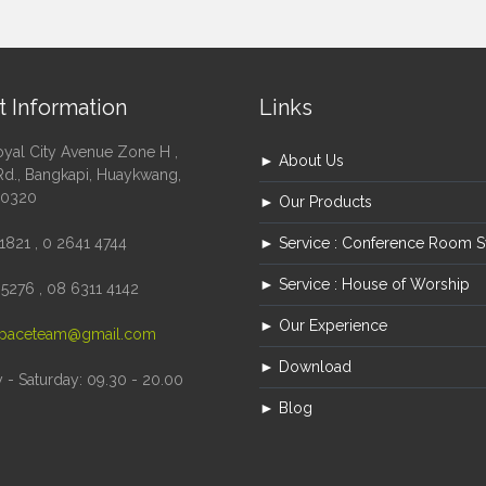
t Information
Links
oyal City Avenue Zone H ,
► About Us
Rd., Bangkapi, Huaykwang,
10320
► Our Products
1821 , 0 2641 4744
► Service : Conference Room 
► Service : House of Worship
5276 , 08 6311 4142
► Our Experience
paceteam@gmail.com
► Download
- Saturday: 09.30 - 20.00
► Blog