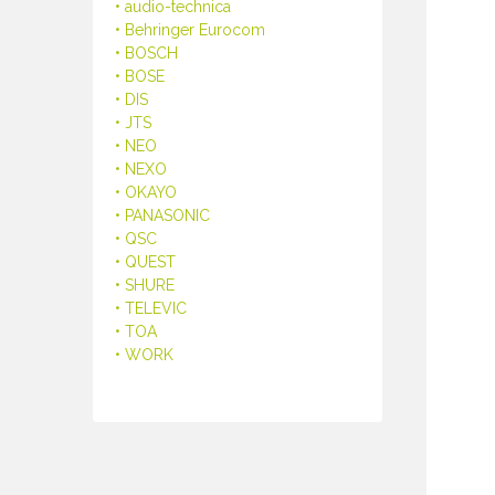
• audio-technica
• Behringer Eurocom
• BOSCH
• BOSE
• DIS
• JTS
• NEO
• NEXO
• OKAYO
• PANASONIC
• QSC
• QUEST
• SHURE
• TELEVIC
• TOA
• WORK