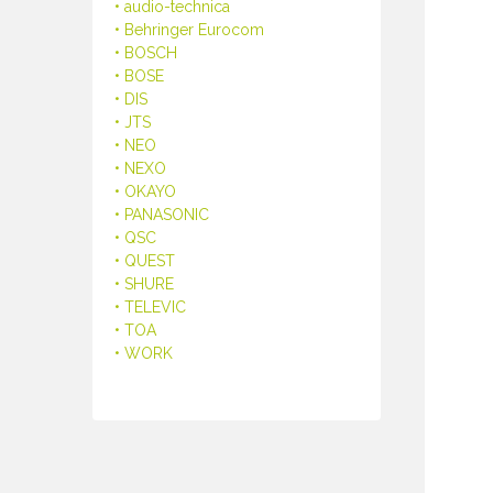
• audio-technica
• Behringer Eurocom
• BOSCH
• BOSE
• DIS
• JTS
• NEO
• NEXO
• OKAYO
• PANASONIC
• QSC
• QUEST
• SHURE
• TELEVIC
• TOA
• WORK