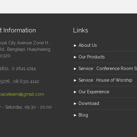
t Information
Links
oyal City Avenue Zone H ,
► About Us
Rd., Bangkapi, Huaykwang,
10320
► Our Products
1821 , 0 2641 4744
► Service : Conference Room 
► Service : House of Worship
5276 , 08 6311 4142
► Our Experience
paceteam@gmail.com
► Download
- Saturday: 09.30 - 20.00
► Blog