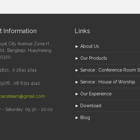
t Information
Links
oyal City Avenue Zone H ,
► About Us
Rd., Bangkapi, Huaykwang,
10320
► Our Products
1821 , 0 2641 4744
► Service : Conference Room 
► Service : House of Worship
5276 , 08 6311 4142
► Our Experience
paceteam@gmail.com
► Download
- Saturday: 09.30 - 20.00
► Blog