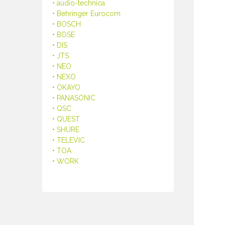
• audio-technica
• Behringer Eurocom
• BOSCH
• BOSE
• DIS
• JTS
• NEO
• NEXO
• OKAYO
• PANASONIC
• QSC
• QUEST
• SHURE
• TELEVIC
• TOA
• WORK