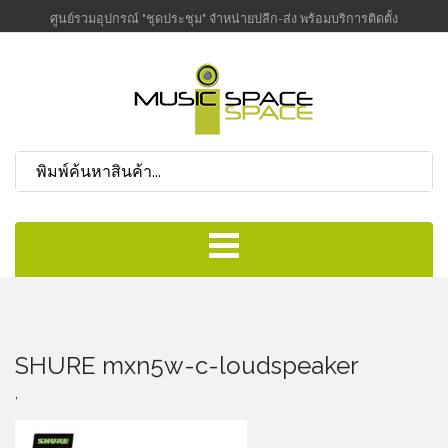
ศูนย์รวมอุปกรณ์ "ชุดประชุม" จำหน่ายปลีก-ส่ง พร้อมบริการติดตั้ง
SHURE mxn5w-c-loudspeaker
,