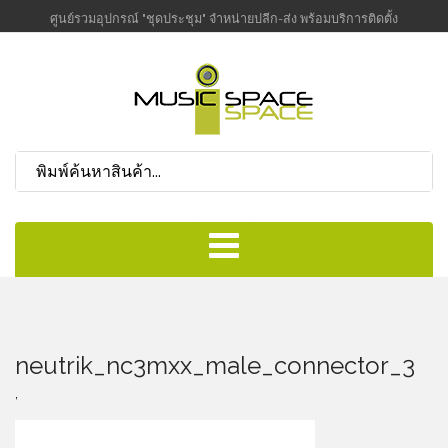
ศูนย์รวมอุปกรณ์ "ชุดประชุม" จำหน่ายปลีก-ส่ง พร้อมบริการติดตั้ง
neutrik_nc3mxx_male_connector_3
,