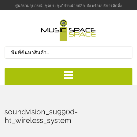
ศูนย์รวมอุปกรณ์ "ชุดประชุม" จำหน่ายปลีก-ส่ง พร้อมบริการติดตั้ง
soundvision_su990d-
ht_wireless_system
,