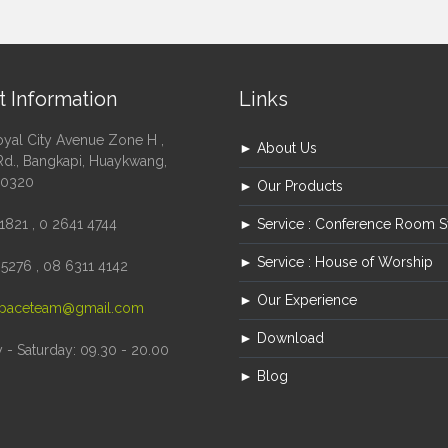
t Information
Links
oyal City Avenue Zone H ,
► About Us
Rd., Bangkapi, Huaykwang,
10320
► Our Products
1821 , 0 2641 4744
► Service : Conference Room 
► Service : House of Worship
5276 , 08 6311 4142
► Our Experience
paceteam@gmail.com
► Download
- Saturday: 09.30 - 20.00
► Blog