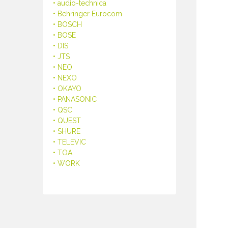
• audio-technica
• Behringer Eurocom
• BOSCH
• BOSE
• DIS
• JTS
• NEO
• NEXO
• OKAYO
• PANASONIC
• QSC
• QUEST
• SHURE
• TELEVIC
• TOA
• WORK