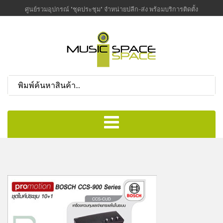
ศูนย์รวมอุปกรณ์ "ชุดประชุม" จำหน่ายปลีก-ส่ง พร้อมบริการติดตั้ง