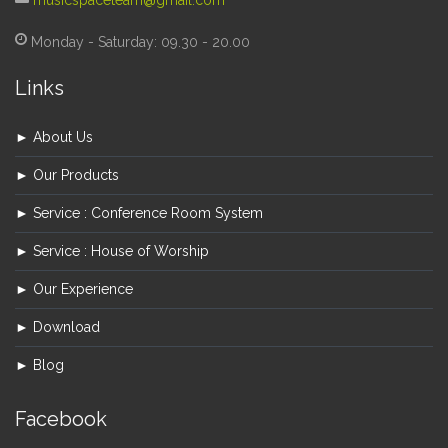
musicspaceteam@gmail.com
Monday - Saturday: 09.30 - 20.00
Links
► About Us
► Our Products
► Service : Conference Room System
► Service : House of Worship
► Our Experience
► Download
► Blog
Facebook