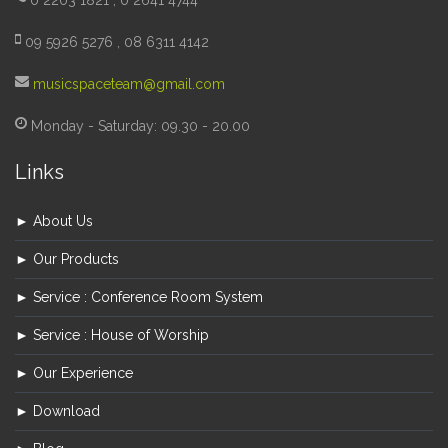
0 2203 1821 , 0 2641 4744
09 5926 5276 , 08 6311 4142
musicspaceteam@gmail.com
Monday - Saturday: 09.30 - 20.00
Links
► About Us
► Our Products
► Service : Conference Room System
► Service : House of Worship
► Our Experience
► Download