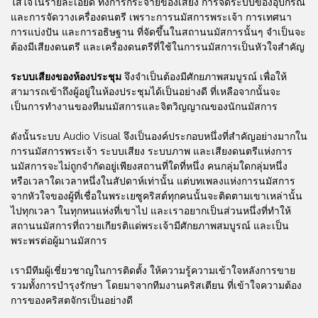
ใส่ใจในรายละเอียด ทั้งการกระจายของเสียง การจัดระบบของอุปกรณ์
และการจัดวางเครื่องดนตรี เพราะการนมัสการพระเจ้า การเทศนา
การแบ่งปัน และการอธิษฐาน ที่จัดขึ้นในสถานนมัสการนั้นๆ จำเป็นจะ
ต้องมีเสียงดนตรี และเครื่องดนตรีที่ใช้ในการนมัสการเป็นหัวใจสำคัญ
ระบบเสียงของห้องประชุม
จึงจำเป็นต้องมีศักยภาพสมบูรณ์ เพื่อให้
สามารถเข้าถึงผู้อยู่ในห้องประชุมได้เป็นอย่างดี ที่เหลือจากนั้นจะ
เป็นการทำงานของทีมนมัสการและจิตวิญญาณของนักนมัสการ
ดังนั้นระบบ Audio Visual จึงเป็นองค์ประกอบหนึ่งที่สำคัญอย่างมากใน
การนมัสการพระเจ้า ระบบเสียง ระบบภาพ และเสียงดนตรีแห่งการ
นมัสการจะไม่ถูกจำกัดอยู่เพียงสถานที่ใดที่หนึ่ง คนกลุ่มใดกลุ่มหนึ่ง
หรือเวลาใดเวลาหนึ่งในสัปดาห์เท่านั้น แต่บทเพลงแห่งการนมัสการ
จากหัวใจของผู้ที่เชื่อในพระเยซูคริสต์ทุกคนนั้นจะติดตามเขาเหล่านั้น
ไปทุกเวลา ในทุกหนแห่งที่เขาไป และเราอยากเป็นส่วนหนึ่งที่ทำให้
สถานนมัสการที่ถวายเกียรติแด่พระเจ้ามีศักยภาพสมบูรณ์ และเป็น
พระพรต่อผู้มานมัสการ
เรามีทีมผู้เชี่ยวชาญในการติดตั้ง ให้ความรู้ความเข้าใจหลังการขาย
รวมทั้งการบำรุงรักษา โดยมาจากทีมงานคริสเตียน ที่เข้าใจความต้อง
การของคริสตจักรเป็นอย่างดี