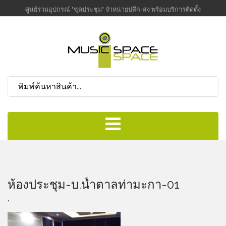
ศูนย์รวมอุปกรณ์ "ชุดประชุม" จำหน่ายปลีก-ส่ง พร้อมบริการติดตั้ง
ห้องประชุม-บ.น้ำตาลท่ามะกา-01
,