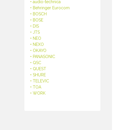
• audio-technica
• Behringer Eurocom
• BOSCH
• BOSE
• DIS
• JTS
• NEO
• NEXO
• OKAYO
• PANASONIC
• QSC
• QUEST
• SHURE
• TELEVIC
• TOA
• WORK