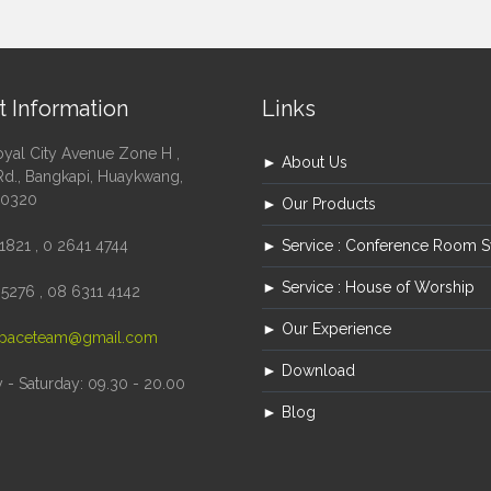
t Information
Links
oyal City Avenue Zone H ,
► About Us
Rd., Bangkapi, Huaykwang,
10320
► Our Products
1821 , 0 2641 4744
► Service : Conference Room 
► Service : House of Worship
5276 , 08 6311 4142
► Our Experience
paceteam@gmail.com
► Download
- Saturday: 09.30 - 20.00
► Blog