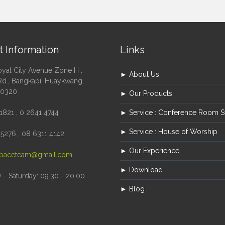
t Information
Links
oyal City Avenue Zone H ,
► About Us
Rd., Bangkapi, Huaykwang,
10320
► Our Products
1821 , 0 2641 4744
► Service : Conference Room 
► Service : House of Worship
5276 , 08 6311 4142
► Our Experience
paceteam@gmail.com
► Download
- Saturday: 09.30 - 20.00
► Blog