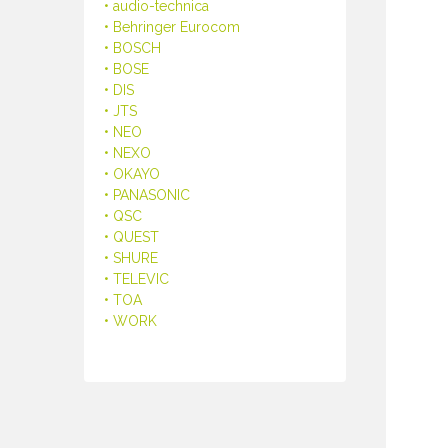
• audio-technica
• Behringer Eurocom
• BOSCH
• BOSE
• DIS
• JTS
• NEO
• NEXO
• OKAYO
• PANASONIC
• QSC
• QUEST
• SHURE
• TELEVIC
• TOA
• WORK