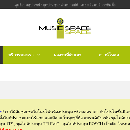
ศูนย์รวมอุปกรณ์ "ชุดประชุม" จำหน่ายปลีก-ส่ง พร้อมบริการติดตั้ง
บริการของเรา
ผลงานที่ผ่านมา
ดาวน์โหลด
ษ!
!
เราได้จัดชุดเซทไมโครโฟนห้องประชุม พร้อมลดราคา กับโปรโมชั่นพิเศษ สำ
้งไมค์ประชุมแบบไร้สาย และมีสาย ในทุกๆยี่ห้อ แบรนด์ดัง เช่น ชุดไมค์ปร
ะชุม JTS , ชุดไมค์ประชุม TELEVIC , ชุดไมค์ประชุม BOSCH เป็นต้น โทรสอ