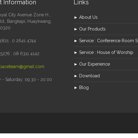
t Information
Links
oyal City Avenue Zone H ,
► About Us
Rd., Bangkapi, Huaykwang,
10320
► Our Products
1821 , 0 2641 4744
► Service : Conference Room 
► Service : House of Worship
5276 , 08 6311 4142
► Our Experience
paceteam@gmail.com
► Download
- Saturday: 09.30 - 20.00
► Blog