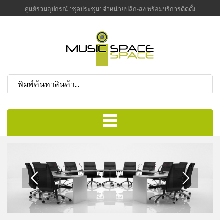
ศูนย์รวมอุปกรณ์ "ชุดประชุม" จำหน่ายปลีก-ส่ง พร้อมบริการติดตั้ง