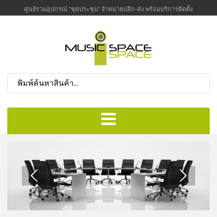
ศูนย์รวมอุปกรณ์ "ชุดประชุม" จำหน่ายปลีก-ส่ง พร้อมบริการติดตั้ง