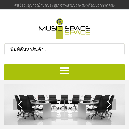
ศูนย์รวมอุปกรณ์ "ชุดประชุม" จำหน่ายปลีก-ส่ง พร้อมบริการติดตั้ง