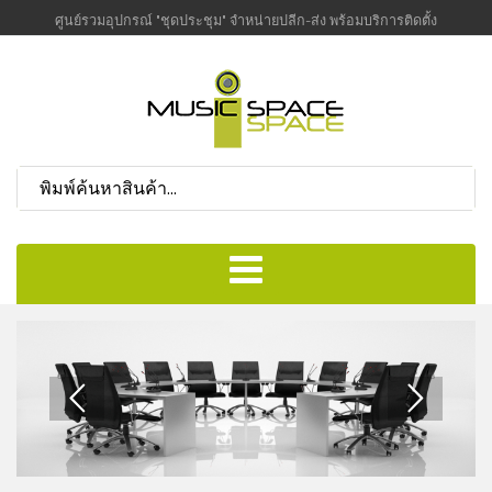
ศูนย์รวมอุปกรณ์ "ชุดประชุม" จำหน่ายปลีก-ส่ง พร้อมบริการติดตั้ง