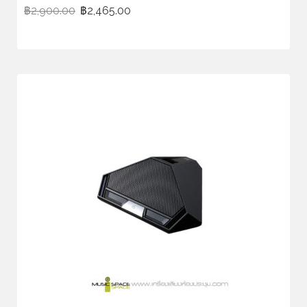
฿
2,900.00
฿
2,465.00