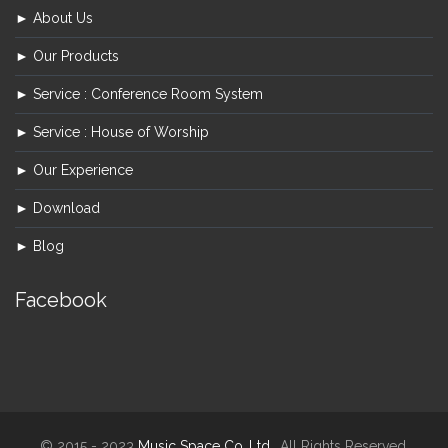
► About Us
► Our Products
► Service : Conference Room System
► Service : House of Worship
► Our Experience
► Download
► Blog
Facebook
© 2015 - 2023
Music Space Co.,Ltd.
. All Rights Reserved.