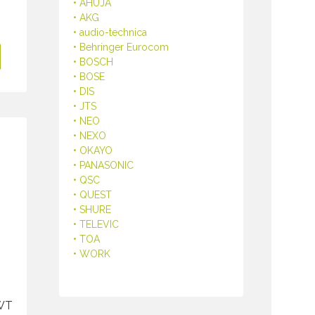
• AHUJA
• AKG
• audio-technica
• Behringer Eurocom
• BOSCH
• BOSE
• DIS
• JTS
• NEO
• NEXO
• OKAYO
• PANASONIC
• QSC
• QUEST
• SHURE
• TELEVIC
• TOA
• WORK
3WT