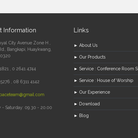
t Information
Links
oyal City Avenue Zone H ,
► About Us
Rd., Bangkapi, Huaykwang,
10320
► Our Products
1821 , 0 2641 4744
► Service : Conference Room 
► Service : House of Worship
5276 , 08 6311 4142
► Our Experience
paceteam@gmail.com
► Download
- Saturday: 09.30 - 20.00
► Blog