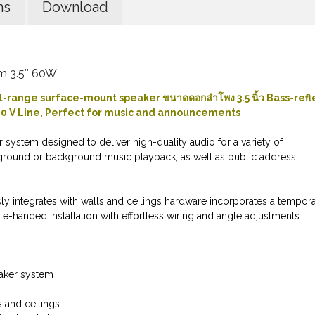
ns
Download
m 3.5″ 60W
ull-range surface-mount speaker ขนาดดอกลำโพง 3.5 นิ้ว Bass-refl
100 V Line, Perfect for music and announcements
 system designed to deliver high-quality audio for a variety of
foreground or background music playback, as well as public address
ly integrates with walls and ceilings hardware incorporates a tempor
le-handed installation with effortless wiring and angle adjustments.
eaker system
s and ceilings