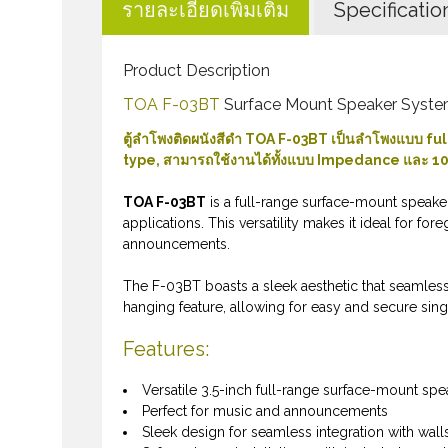
รายละเอียดเพิ่มเติม
Specificatio
Product Description
TOA F-03BT
Surface Mount Speaker Syste
ตู้ลำโพงติดผนังสีดำ TOA F-03BT เป็นลำโพงแบบ f
type, สามารถใช้งานได้ทั้งแบบ Impedance และ 
TOA F-03BT
is a full-range surface-mount speaker
applications. This versatility makes it ideal for 
announcements.
The F-03BT boasts a sleek aesthetic that seamless
hanging feature, allowing for easy and secure sing
Features:
Versatile 3.5-inch full-range surface-mount sp
Perfect for music and announcements
Sleek design for seamless integration with wall