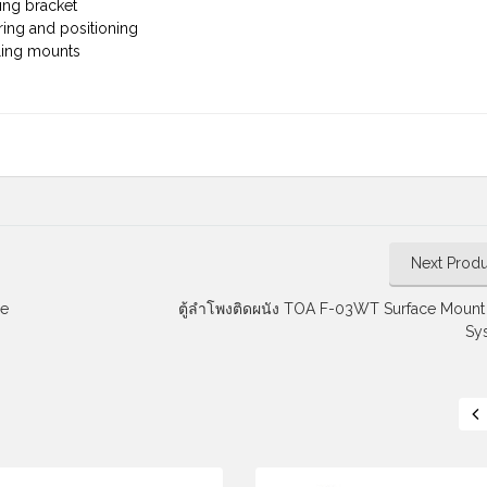
ing bracket
ring and positioning
iling mounts
Next Produ
ue
ตู้ลำโพงติดผนัง TOA F-03WT Surface Mount
Sys