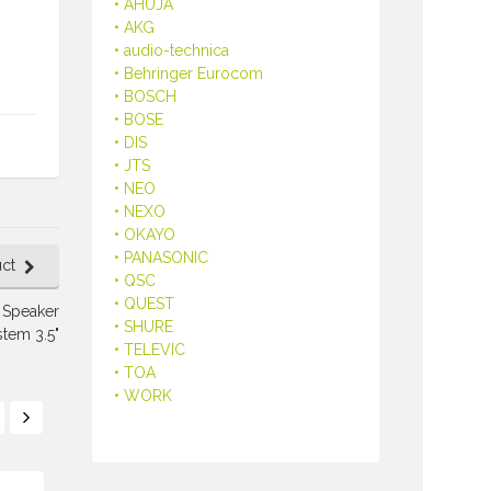
• AHUJA
• AKG
• audio-technica
• Behringer Eurocom
• BOSCH
• BOSE
• DIS
• JTS
• NEO
• NEXO
• OKAYO
• PANASONIC
ct
• QSC
• QUEST
 Speaker
• SHURE
tem 3.5"
• TELEVIC
• TOA
• WORK