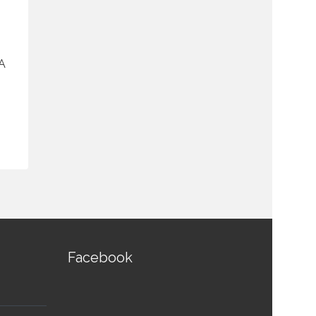
A
ก้านพร้อมไมค์ชุดประชุม TOA
แอมป์ขยายเ
TS-774 Long Microphone Unit
Mixer Powe
฿
4,600.00
฿
3,910.00
฿
15,600.00
สอบถามและสั่งซื้อสินค้า
สอบถามและส
Facebook