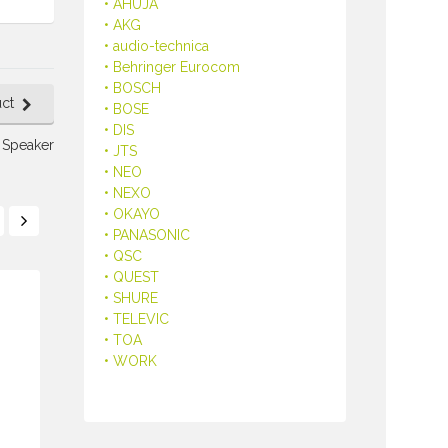
• AHUJA
• AKG
• audio-technica
• Behringer Eurocom
• BOSCH
ct
• BOSE
• DIS
 Speaker
• JTS
• NEO
• NEXO
• OKAYO
• PANASONIC
• QSC
• QUEST
• SHURE
• TELEVIC
• TOA
• WORK